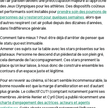
de l’air parisien devient une préoccupation majeure à l’approche
des Jeux Olympiques pour les athlètes. Des dispositifs coûteux
et performants sont installés pour
prendre soin des poumons de
personnes qui y resteront pour quelques semaines,
alors que
d’autres respirent cet air pollué depuis des dizaines d’années,
dans l’indifférence générale.
Comment faire mieux ? Peut-être déjà d’arrêter de penser que
le
statu quo
est immuable.
Amener ces sujets sur la table avec les stars présentes sur les
plateaux. Personne ne descend d’un piédestal de son plein gré,
cela demande de l’accompagnement. Ces stars prennent la
place qu’on leur laisse, à nous donc de construire ensemble les
contours d’un espace juste et légitime.
Pour en revenir au cinéma, si l’écart semble incommensurable, la
bonne nouvelle est que la marge d’amélioration en est d’autant
plus grande. Le collectif CUT! (comptant notamment parmi ses
membres Jérémie Renier et Cyril Dion) a publié récemment une
charte d’engagement des actrices, acteurs et agents
artistiques.
Cette charte reconnaît notamment l’influence