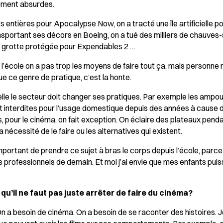
ement absurdes.
s entières pour Apocalypse Now, on a tracté une île artificielle pou
portant ses décors en Boeing, on a tué des milliers de chauves-
 grotte protégée pour Expendables 2 …
’école on a pas trop les moyens de faire tout ça, mais personne 
e ce genre de pratique, c’est la honte.
le le secteur doit changer ses pratiques. Par exemple les ampou
 interdites pour l’usage domestique depuis des années à cause d
pour le cinéma, on fait exception. On éclaire des plateaux pend
a nécessité de le faire ou les alternatives qui existent.
mportant de prendre ce sujet à bras le corps depuis l’école, parce
s professionnels de demain. Et moi j’ai envie que mes enfants puis
 qu’il ne faut pas juste arrêter de faire du cinéma?
On a besoin de cinéma. On a besoin de se raconter des histoires. 