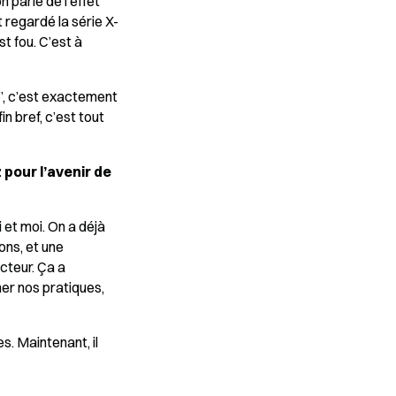
 parle de l’effet
t regardé la série X-
t fou. C’est à
e”, c’est exactement
n bref, c’est tout
pour l’avenir de
 et moi. On a déjà
ions, et une
cteur. Ça a
ner nos pratiques,
s. Maintenant, il